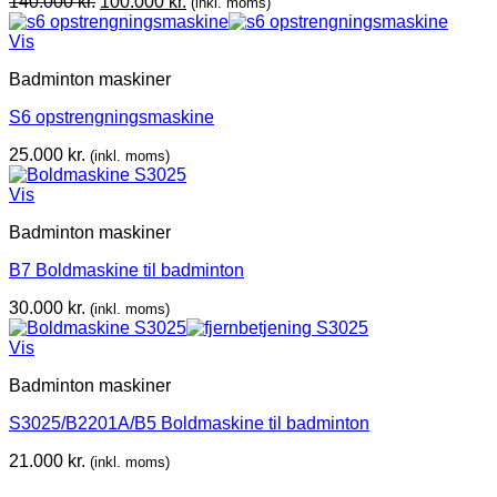
Den
Den
140.000
kr.
100.000
kr.
(inkl. moms)
oprindelige
aktuelle
pris
pris
Vis
var:
er:
Badminton maskiner
140.000 kr..
100.000 kr..
S6 opstrengningsmaskine
25.000
kr.
(inkl. moms)
Vis
Badminton maskiner
B7 Boldmaskine til badminton
30.000
kr.
(inkl. moms)
Vis
Badminton maskiner
S3025/B2201A/B5 Boldmaskine til badminton
21.000
kr.
(inkl. moms)