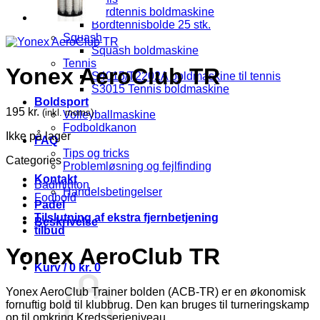
Bordtennis boldmaskine
Bordtennisbolde 25 stk.
Squash
Squash boldmaskine
Tennis
Yonex AeroClub TR
S4015/T2202A boldmaskine til tennis
S3015 Tennis boldmaskine
Boldsport
195
kr.
(inkl. moms)
Volleyballmaskine
Fodboldkanon
Ikke på lager
FAQ
Tips og tricks
Categories
Problemløsning og fejlfinding
Kontakt
Badminton
Handelsbetingelser
Fodbold
Padel
Tilslutning af ekstra fjernbetjening
Beskrivelse
tilbud
Yonex AeroClub TR
Kurv /
0
kr.
0
Yonex AeroClub Trainer bolden (ACB-TR) er en økonomisk
fornuftig bold til klubbrug. Den kan bruges til turneringskamp
op til omkring Kredsserieniveau.