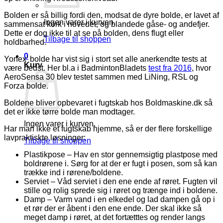
Bolden er så billig fordi den, modsat de dyre bolde, er lavet af
Ingen varer i kurven.
sammensat kork i hovedet, og blandede gåse- og andefjer.
Dette er dog ikke til at se på bolden, dens flugt eller
Tilbage til shoppen
holdbarhed.
0
Yonex’ bolde har vist sig i stort set alle anerkendte tests at
Kurv
være bedst. Her bl.a i BadmintonBladets
test fra 2016
, hvor
AeroSensa 30 blev testet sammen med LiNing, RSL og
Forza bolde.
Boldene bliver opbevaret i fugtskab hos Boldmaskine.dk så
det er ikke tørre bolde man modtager.
Ingen varer i kurven.
Har man ikke et fugtskab hjemme, så er der flere forskellige
lavpraktiskte løsninger:
Tilbage til shoppen
Plastikpose – Hav en stor gennemsigtig plastpose med
boldrørene i. Sørg for at der er fugt i posen, som så kan
trække ind i rørene/boldene.
Serviet – Våd serviet i den ene ende af røret. Fugten vil
stille og rolig sprede sig i røret og trænge ind i boldene.
Damp – Varm vand i en elkedel og lad dampen gå op i
et rør der er åbent i den ene ende. Der skal ikke så
meget damp i røret, at det fortætttes og render langs