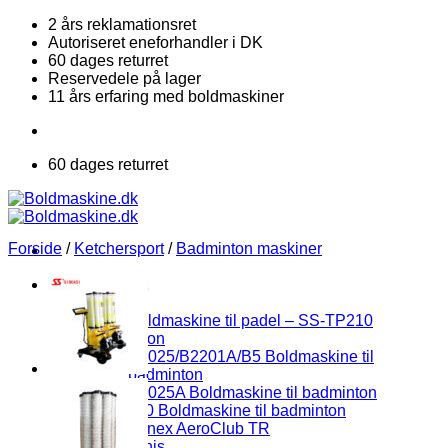
Fortsæt
2 års reklamationsret
til
Autoriseret eneforhandler i DK
indhold
60 dages returret
Reservedele på lager
11 års erfaring med boldmaskiner
60 dages returret
Forside
/
Ketchersport
/
Badminton maskiner
Ketchersport
Padel
Boldmaskine til padel – SS-TP210
Badminton
S3025/B2201A/B5 Boldmaskine til
badminton
S8025A Boldmaskine til badminton
i4.0 Boldmaskine til badminton
Yonex AeroClub TR
Bordtennis