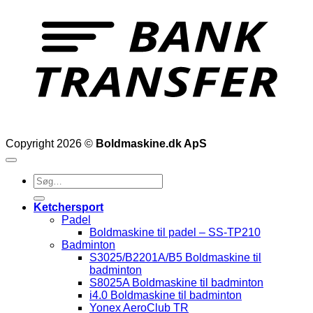
T
Copyright 2026 ©
Boldmaskine.dk ApS
Søg
efter:
Ketchersport
Padel
Boldmaskine til padel – SS-TP210
Badminton
S3025/B2201A/B5 Boldmaskine til
badminton
S8025A Boldmaskine til badminton
i4.0 Boldmaskine til badminton
Yonex AeroClub TR