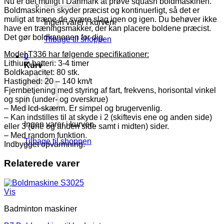
Nu er det muligt i Danmark at prøve squash boldmaskinen.
Boldmaskinen skyder præcist og kontinuerligt, så det er
muligt at træne de svære slag igen og igen. Du behøver ikke
Ingen varer i kurven.
have en træningsmakker, der kan placere boldene præcist.
Det gør boldkanonen for dig.
Tilbage til shoppen
Model T336 har følgende specifikationer:
0
Lithium batteri: 3-4 timer
Kurv
Boldkapacitet: 80 stk.
Hastighed: 20 – 140 km/t
Fjernbetjening med styring af fart, frekvens, horisontal vinkel
og spin (under- og overskrue)
– Med lcd-skærm. Er simpel og brugervenlig.
– Kan indstilles til at skyde i 2 (skiftevis ene og anden side)
Ingen varer i kurven.
eller 3 (ene og anden side samt i midten) sider.
– Med random funktion.
Tilbage til shoppen
Indbygget opvarmning.
Relaterede varer
Vis
Badminton maskiner