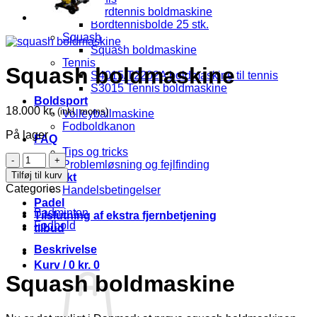
Bordtennis boldmaskine
Bordtennisbolde 25 stk.
Squash
Squash boldmaskine
Tennis
Squash boldmaskine
S4015/T2202A boldmaskine til tennis
S3015 Tennis boldmaskine
Boldsport
18.000
kr.
(inkl. moms)
Volleyballmaskine
Fodboldkanon
På lager
FAQ
Tips og tricks
Squash
Problemløsning og fejlfinding
boldmaskine
Tilføj til kurv
Kontakt
antal
Categories
Handelsbetingelser
Padel
Badminton
Tilslutning af ekstra fjernbetjening
Fodbold
tilbud
Beskrivelse
Kurv /
0
kr.
0
Squash boldmaskine