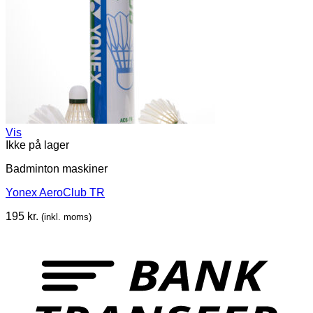
Vis
Ikke på lager
Badminton maskiner
Yonex AeroClub TR
195
kr.
(inkl. moms)
T