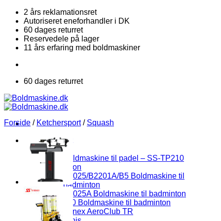
Fortsæt
2 års reklamationsret
til
Autoriseret eneforhandler i DK
indhold
60 dages returret
Reservedele på lager
11 års erfaring med boldmaskiner
60 dages returret
Forside
/
Ketchersport
/
Squash
Ketchersport
Padel
Boldmaskine til padel – SS-TP210
Badminton
S3025/B2201A/B5 Boldmaskine til
badminton
S8025A Boldmaskine til badminton
i4.0 Boldmaskine til badminton
Yonex AeroClub TR
Bordtennis