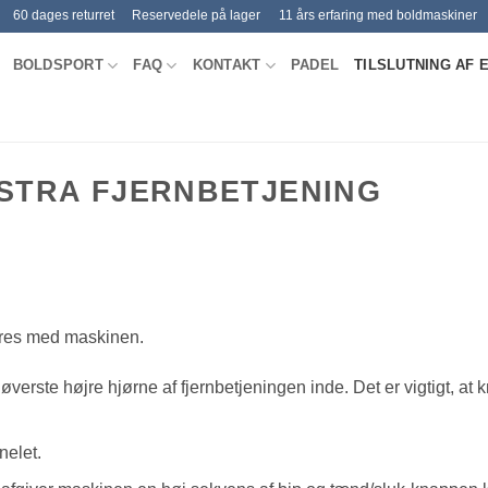
60 dages returret
Reservedele på lager
11 års erfaring med boldmaskiner
BOLDSPORT
FAQ
KONTAKT
PADEL
TILSLUTNING AF 
KSTRA FJERNBETJENING
arres med maskinen.
verste højre hjørne af fjernbetjeningen inde. Det er vigtigt, at 
nelet.