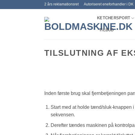
Fortsæt
2 års reklamationsret
Autoriseret eneforhandler i DK
til
KETCHERSPORT
indhold
TILBUD
TILSLUTNING AF E
Inden første brug skal fjernbetjeningen p
Start med at holde tænd/sluk-knappen i ø
sekvensen.
Derefter tændes maskinen på kontrolpa