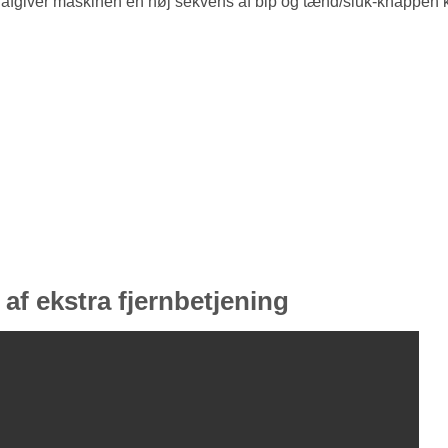
et, afgiver maskinen en høj sekvens af bip og tænd/sluk-knappen 
 af ekstra fjernbetjening