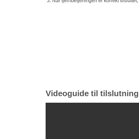
Når fjernbetjeningen er korrekt tilslutt
Videoguide til tilslutning